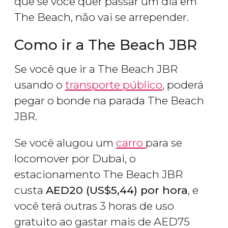
que se você quer passar um dia em
The Beach, não vai se arrepender.
Como ir a The Beach JBR
Se você que ir a The Beach JBR
usando o
transporte público
, poderá
pegar o bonde na parada The Beach
JBR.
Se você alugou um
carro
para se
locomover por Dubai, o
estacionamento The Beach JBR
custa
AED
20 (
US$
5,44) por hora
, e
você terá outras 3 horas de uso
gratuito ao gastar mais de
AED
75