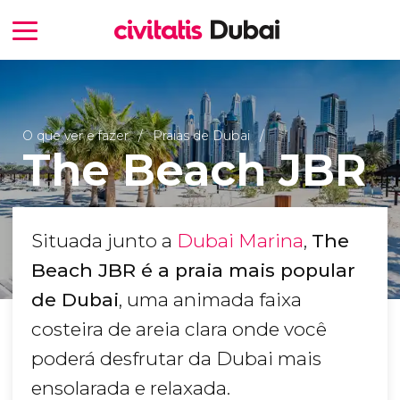
O que ver e fazer
Praias de Dubai
The Beach JBR
Situada junto a
Dubai Marina
,
The
Beach JBR é a praia mais popular
de Dubai
, uma animada faixa
costeira de areia clara onde você
poderá desfrutar da Dubai mais
ensolarada e relaxada.