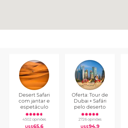
Desert Safari
Oferta: Tour de
com jantar e
Dubai + Safári
espetáculo
pelo deserto
4502 opiniões
2726 opiniões
65,6
94,9
US$
US$