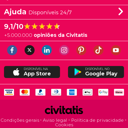
Ajuda
Disponíveis 24/7
★★★★★
★★★★★
9,1/10
+
5.000.000
opiniões da Civitatis
DISPONÍVEL NA
DISPONÍVEL NO
App Store
Google Play
Condições gerais
Aviso legal
Política de privacidade
Cookies