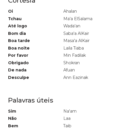
Cortesia
Oi
Ahalan
Tchau
Ma'a ElSalama
Até logo
Wada'an
Bom dia
Saba'a AlKair
Boa tarde
Masa'a AlKair
Boa noite
Laila Tiaba
Por favor
Min Fadilak
Obrigado
Shokran
De nada
Afuan
Desculpe
Ann Eazinak
Palavras úteis
Sim
Na'am
Não
Laa
Bem
Taib