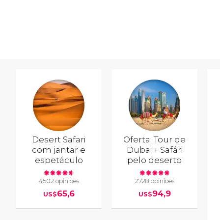
Desert Safari
Oferta: Tour de
com jantar e
Dubai + Safári
espetáculo
pelo deserto
4502 opiniões
2728 opiniões
65,6
94,9
US$
US$