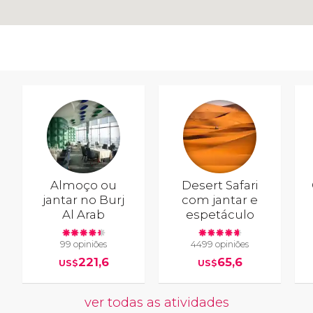
Almoço ou
Desert Safari
jantar no Burj
com jantar e
Al Arab
espetáculo
99 opiniões
4499 opiniões
221,6
65,6
US$
US$
ver todas as atividades