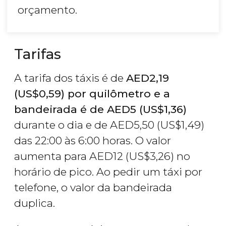
orçamento.
Tarifas
A tarifa dos táxis é de
AED
2,19
(
US$
0,59) por quilômetro e a
bandeirada é de
AED
5 (
US$
1,36)
durante o dia e de
AED
5,50 (
US$
1,49)
das 22:00 às 6:00 horas. O valor
aumenta para
AED
12 (
US$
3,26) no
horário de pico. Ao pedir um táxi por
telefone, o valor da bandeirada
duplica.