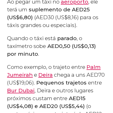
Ao pegar um táxi no
aeroporto
, ele
terá um
suplemento de
AED
25
(
US$
6,80)
(
AED
30 (
US$
8,16) para os
táxis grandes ou especiais).
Quando o táxi está
parado
, o
taxímetro sobe
AED
0,50 (
US$
0,13)
por minuto
.
Como exemplo, o trajeto entre
Palm
Jumeirah
e
Deira
chega a uns
AED
70
(
US$
19,06).
Pequenos trajetos
entre
Bur Dubai
, Deira e outros lugares
próximos custam entre
AED
15
(
US$
4,08) e
AED
20 (
US$
5,44)
(o