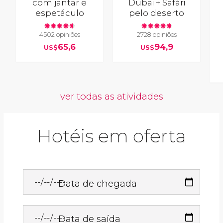
com jantar e
Dubai + Safári
espetáculo
pelo deserto
4502 opiniões
2728 opiniões
65,6
94,9
US$
US$
ver todas as atividades
Hotéis em oferta
Data de chegada
Data de saída