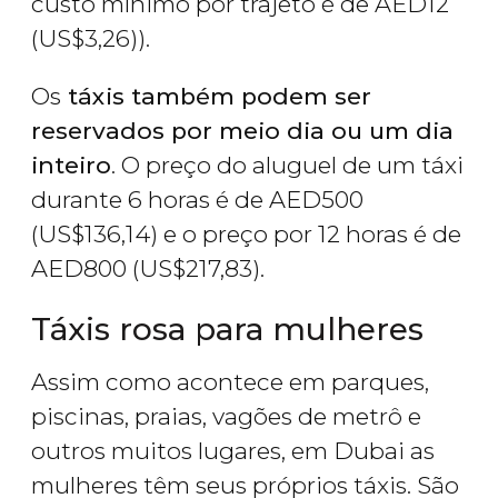
custo mínimo por trajeto é de
AED
12
(
US$
3,26)).
Os
táxis também podem ser
reservados por meio dia ou um dia
inteiro
. O preço do aluguel de um táxi
durante 6 horas é de
AED
500
(
US$
136,14) e o preço por 12 horas é de
AED
800 (
US$
217,83).
Táxis rosa para mulheres
Assim como acontece em parques,
piscinas, praias, vagões de metrô e
outros muitos lugares, em Dubai as
mulheres têm seus próprios táxis. São