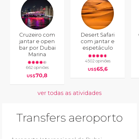
Cruzeiro com
Desert Safari
jantar e open
com jantar e
bar por Dubai
espetáculo
Marina
4502 opiniões
662 opiniões
65,6
US$
70,8
US$
ver todas as atividades
Transfers aeroporto