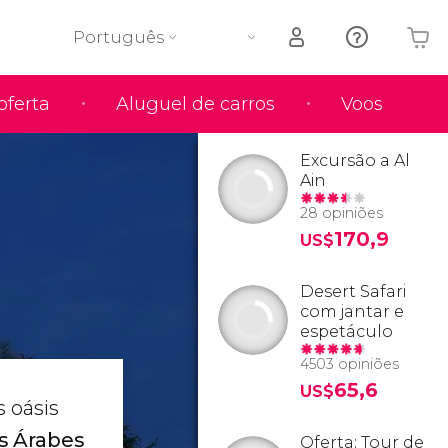
Português
oferta
Aluguel de carros
Voos
O seu carrinho está vazio
Excursão a Al
Ain
28 opiniões
170,9
US$
Desert Safari
com jantar e
espetáculo
4503 opiniões
65,6
US$
 oásis
s Árabes
Oferta: Tour de