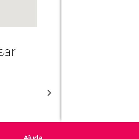
sar
Ajuda