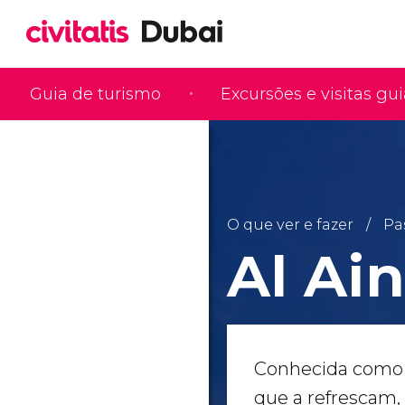
Guia de turismo
Excursões e visitas gu
O que ver e fazer
Pa
Al Ain
Conhecida como “
que a refrescam,