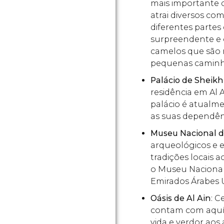
mais importante d
atrai diversos c
diferentes partes
surpreendente e e
camelos que são 
pequenas camin
Palácio de Sheik
residência em Al 
palácio é atualm
as suas dependênc
Museu Nacional d
arqueológicos e 
tradições locais 
o Museu Nacional
Emirados Árabes 
Oásis de Al Ain
: C
contam com aquí
vida e verdor aos 