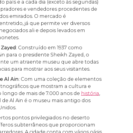
o país e a cada dia (exceto às segundas)
ompradores e vendedores procedentes de
 dos emirados. O mercado é
ntretido, já que permite ver diversos
negociados ali e depois levados em
honetes.
h Zayed
: Construído em 1937 como
Ain para o presidente Sheikh Zayed, o
ente um atraente museu que abre todas
ias para mostrar aos seus visitantes.
e Al Ain
: Com uma coleção de elementos
etnográficos que mostram a cultura e
ao longo de mais de 7.000 anos de
história
,
 de Al Ain é o museu mais antigo dos
Unidos.
ertos pontos privilegiados no deserto
feros subterrâneos que proporcionam
arredores. A cidade conta com vários oásis,