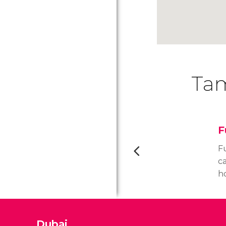
Tam
F
Fu
c
h
s
p
p
Dubai
ha