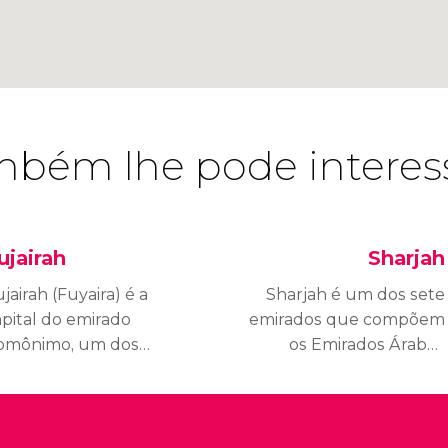
bém lhe pode interes
ujairah
Sharjah
jairah (Fuyaira) é a
Sharjah é um dos sete
apital do emirado
emirados que compõem
omônimo, um dos
os Emirados Árabes
ete que integram o
Unidos. Por sua
aís. A cidade tem uma
proximidade a Dubai,
opulação de 100.000
seus limites se
bitantes e é a única
confundem