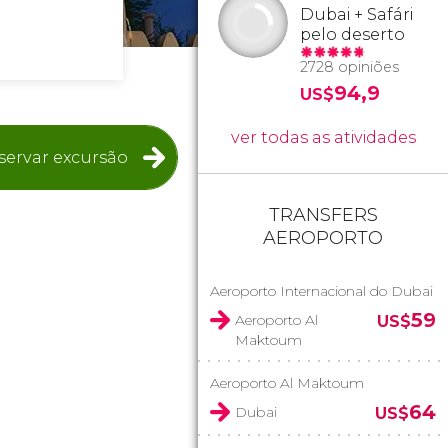
Dubai + Safári
pelo deserto
2728 opiniões
94,9
US$
ver todas as atividades
servar excursão
TRANSFERS
AEROPORTO
Aeroporto Internacional do Dubai
59
Aeroporto Al
US$
Maktoum
Aeroporto Al Maktoum
64
Dubai
US$