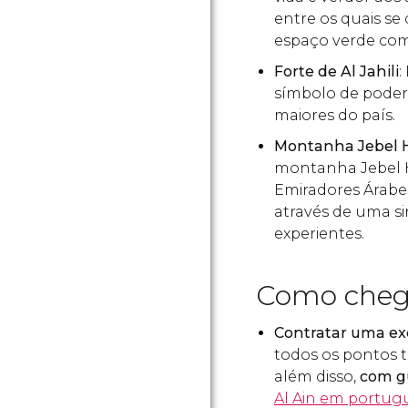
entre os quais se 
espaço verde com
Forte de Al Jahili
:
símbolo de poder 
maiores do país.
Montanha Jebel 
montanha Jebel H
Emiradores Árabes
através de uma si
experientes.
Como chega
Contratar uma ex
todos os pontos t
além disso,
com g
Al Ain em portug