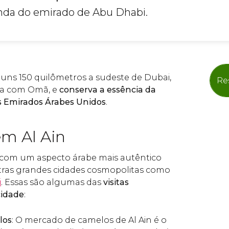
nda do emirado de Abu Dhabi.
a uns 150 quilômetros a sudeste de Dubai,
Re
ira com Omã, e
conserva a essência da
s Emirados Árabes Unidos
.
em Al Ain
 com um aspecto árabe mais autêntico
as grandes cidades cosmopolitas como
i
. Essas são algumas das
visitas
cidade
:
los
: O mercado de camelos de Al Ain é o