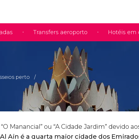
iadas
Transfers aeroporto
Hotéis em 
sseios perto
O Manancial” ou “A Cidade Jardim” devido aos
Al Ain é a quarta maior cidade dos Emirado