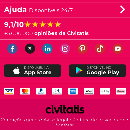
Ajuda
Disponíveis 24/7
★★★★★
★★★★★
9,1/10
+
5.000.000
opiniões da Civitatis
DISPONÍVEL NA
DISPONÍVEL NO
App Store
Google Play
Condições gerais
Aviso legal
Política de privacidade
Cookies