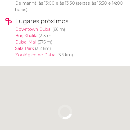
De manhã, às 13:00 e às 13:30 (sextas, às 13:30 e 14:00
horas).
Lugares próximos
Downtown Dubai
(66 m)
Burj Khalifa
(213 m)
Dubai Mall
(375 m)
Safa Park
(3.2 km)
Zoológico de Dubai
(3.5 km)
Clique para usar o mapa