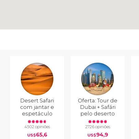
Desert Safari
Oferta: Tour de
com jantar e
Dubai + Safári
espetáculo
pelo deserto
4502 opiniões
2726 opiniões
65,6
94,9
US$
US$